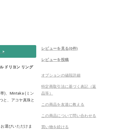
レビューを見る(0件)
い
>
レビューを投稿
チュール ドリヨン リング
オプションの値段詳細
特定商取引法に基づく表記（返
)、Mintaka (ミン
品等）
とつと、アコヤ真珠と
この商品を友達に教える
この商品について問い合わせる
をお選びいただけま
買い物を続ける