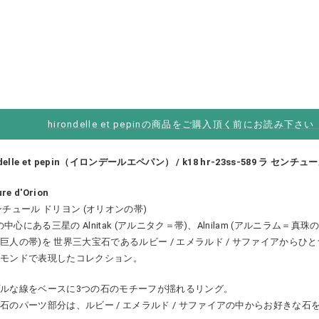
hirondelle et pepinの商品をご購入頂く前にお読み下さ
ndelle et pepin（イロンデールエペパン） / k18 hr-23ss-589 ラ セン
ure d'Orion
ンチュール ドリヨン (オリオンの帯)
nの中心にある三星の Alnitak (アルニタク＝帯)、Alnilam (アルニラム＝真珠の帯
巨人の帯)を 世界三大宝石であるルビー / エメラルド / サファイアからひ
ヤモンドで表現したコレクション。
ルな線をベースに3つの石のモチーフが揺れるリング。
石のパーツ部分は、ルビー / エメラルド / サファイアの中からお好きな石