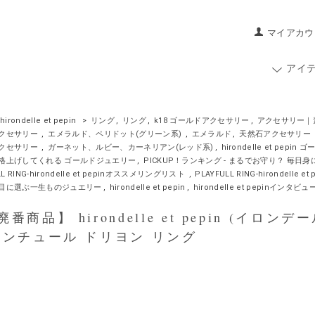
マイアカウ
アイ
hirondelle et pepin
>
リング
,
リング
,
k18 ゴールドアクセサリー
,
アクセサリー｜
クセサリー
,
エメラルド、ペリドット(グリーン系)
,
エメラルド
,
天然石アクセサリー
クセサリー
,
ガーネット、ルビー、カーネリアン(レッド系)
,
hirondelle et pepin 
格上げしてくれる ゴールドジュエリー
,
PICKUP！ランキング - まるでお守り？ 毎
LL RING-hirondelle et pepinオススメリングリスト
,
PLAYFULL RING-hirondelle
目に選ぶ一生ものジュエリー
,
hirondelle et pepin
,
hirondelle et pepinインタビュ
商品】 hirondelle et pepin (イロンデールエ
センチュール ドリヨン リング