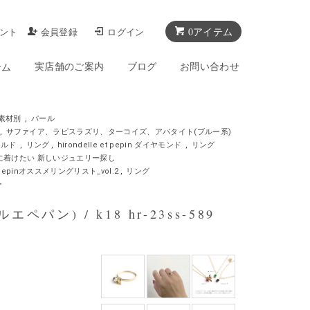
0アイテム
ント
会員登録
ログイン
実店舗のご案内
ブログ
お問い合わせ
テム
素材別
,
パール
,
サファイア、ラピスラズリ、ターコイズ、アパタイト(ブルー系)
ゴールド
,
リング
,
hirondelle et pepin ダイヤモンド
,
リング
日身に着けたい 新しいジュエリー探し
 et pepinオススメリングリスト_vol.2
,
リング
ー
ペパン) / k18 hr-23ss-589