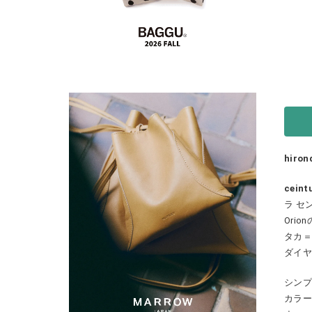
hiro
ceint
ラ セ
Orio
タカ＝
ダイ
シンプ
カラー