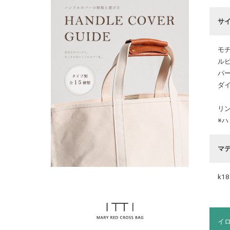
サ
モ
ルビ
パー
ダイ
リン
※
マ
k18
イ