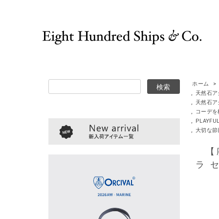
ホーム
>
,
天然石ア
,
天然石ア
,
コーデを
,
PLAYFU
,
大切な節
【廃番
ラ 