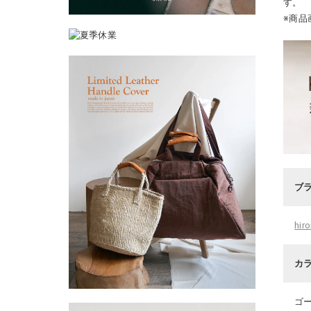
す。
※商品
ブ
hi
カ
ゴ