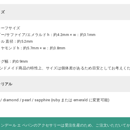
イズ
チーフサイズ
ー/サファイア/エメラルド h：約4.2mm × w：約3.1mm
ル 直径：約5.2mm
ヤモンド h：約5.7mm × w：約3.8mm
グ幅：約0.9mm
ハンドメイド商品の特性上、サイズは個体差があるため目安としてお考えく
テリアル
 / diamond / pearl / sapphire (ruby または emerald に変更可能)
ロンデール エ ペパンのアクセサリーは受注生産のため、ご注文いただいて