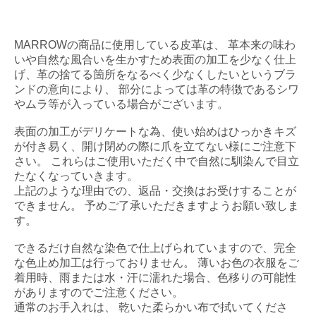
MARROWの商品に使用している皮革は、 革本来の味わ
いや自然な風合いを生かすため表面の加工を少なく仕上
げ、革の捨てる箇所をなるべく少なくしたいというブラ
ンドの意向により、 部分によっては革の特徴であるシワ
やムラ等が入っている場合がございます。
表面の加工がデリケートな為、使い始めはひっかきキズ
が付き易く、開け閉めの際に爪を立てない様にご注意下
さい。 これらはご使用いただく中で自然に馴染んで目立
たなくなっていきます。
上記のような理由での、返品・交換はお受けすることが
できません。 予めご了承いただきますようお願い致しま
す。
できるだけ自然な染色で仕上げられていますので、完全
な色止め加工は行っておりません。 薄いお色の衣服をご
着用時、雨または水・汗に濡れた場合、色移りの可能性
がありますのでご注意ください。
通常のお手入れは、 乾いた柔らかい布で拭いてくださ