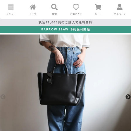
メニュー
トップ
検索
お気に入り
カート
マイページ
税込22,000円のご購入で送料無料
MARROW 26AW 予約受付開始