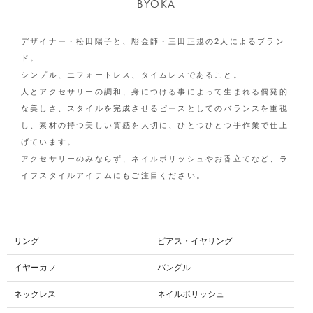
BYOKA
デザイナー・松田陽子と、彫金師・三田正規の2人によるブラン
ド。
シンプル、エフォートレス、タイムレスであること。
人とアクセサリーの調和、身につける事によって生まれる偶発的
な美しさ、スタイルを完成させるピースとしてのバランスを重視
し、素材の持つ美しい質感を大切に、ひとつひとつ手作業で仕上
げています。
アクセサリーのみならず、ネイルポリッシュやお香立てなど、ラ
イフスタイルアイテムにもご注目ください。
リング
ピアス・イヤリング
イヤーカフ
バングル
ネックレス
ネイルポリッシュ