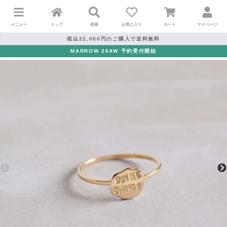
メニュー
トップ
検索
お気に入り
カート
マイページ
税込22,000円のご購入で送料無料
MARROW 26AW 予約受付開始