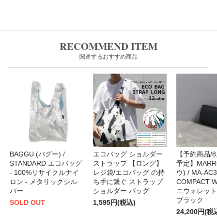
RECOMMEND ITEM
関連するおすすめ商品
BAGGU (バグー) /
エコバッグ ショルダー
【予約商品/
STANDARD エコバッグ
ストラップ 【ロング】
予定】MARR
- 100%リサイクルナイ
レジ袋/エコバッグ の持
ウ) / MA-AC3
ロン - メタリックシル
ち手に繋ぐ ストラップ
COMPACT W
バー
ショルダー バッグ
ニウォレット -
ブラック
SOLD OUT
1,595円(税込)
24,200円(税