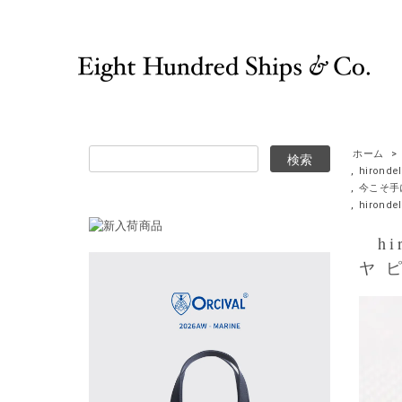
ホーム
>
,
hirond
,
今こそ手
,
hirond
hir
ヤ 