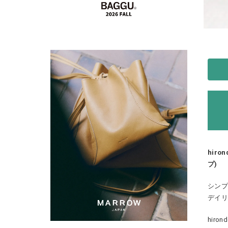
hiro
プ)
シンプ
デイ
hir