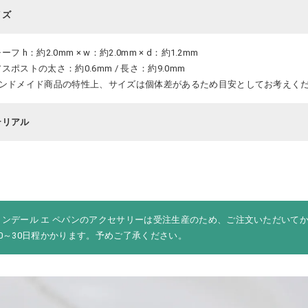
イズ
ーフ h：約2.0mm × w：約2.0mm × d：約1.2mm
スポストの太さ：約0.6mm / 長さ：約9.0mm
ハンドメイド商品の特性上、サイズは個体差があるため目安としてお考えく
テリアル
ロンデール エ ペパンのアクセサリーは受注生産のため、ご注文いただいて
20～30日程かかります。予めご了承ください。