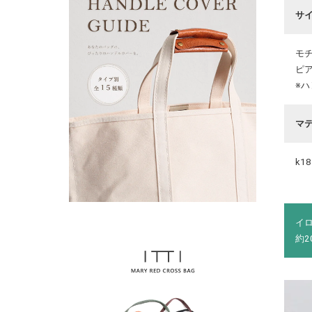
サ
モチ
ピア
※
マ
k18
イ
約