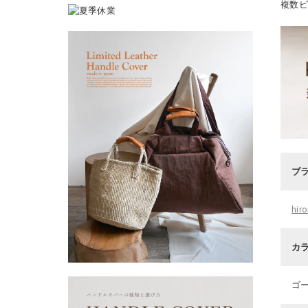
複数
ブ
hi
カ
ゴ