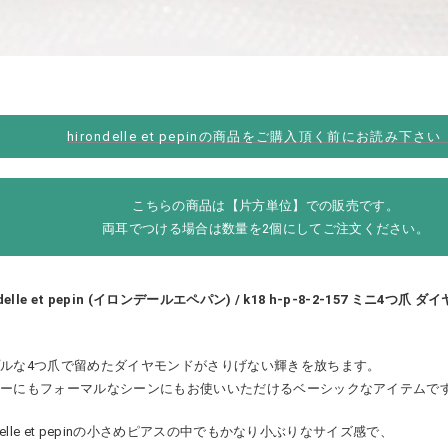
hirondelle et pepinの商品をご購入頂く前にお読み下さ
こちらの商品は【片方単位】での販売です。
両耳でつける場合は数量を2個にしてご注文ください。
ndelle et pepin (イロンデールエペパン) / k18 h-p-8-2-157 ミニ4つ爪
ルな4つ爪で留めたダイヤモンドがさりげない輝きを放ちます。
リーにもフォーマルなシーンにもお使いいただけるベーシックなアイテムで
ondelle et pepinの小さめピアスの中でもかなり小ぶりなサイズ感で、