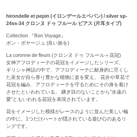
hirondelle et pepin (イロンデールエペパン) / silver sp-
24ss-34 クロンヌ ドゥ フルール ピアス (片耳タイプ)
Collection 『Bon Voyage』
ボン・ボヤージュ (良い旅を)
La coronne de fleurs (クロンヌ ドゥ フルール＝花冠)
女神アフロディーテの花冠をイメージしたシリーズ。
ギリシャ神話の中で、アフロディーテに献身的に尽くし
た巫女が自ら香り豊かな植物に姿を変え、 花弁や草花で
花冠を編み、アフロディーテを守るためにその身を着け
させたといわれている。 継ぎ目のないことから”永遠の
愛”ともいわれる花冠を表現されています。
花をイメージした模様がレースのように並んだ美しい輪
の中に、1つだけハートが隠されている遊び心のあるリ
ングです。