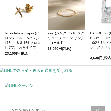
hirondelle et pepin (イ
sinc (シンク) / k18 スク
BAGGU (バグ
ロンデールエペパン) /
リュー チェーン リング
BABY エコバ
k18 hp-8-8-166 クロス
- ゴールド
100%リサ
ピアス（片耳タイプ）
ン - メタリ
13,090円(税込)
ー
23,100円(税込)
3,630円(税込