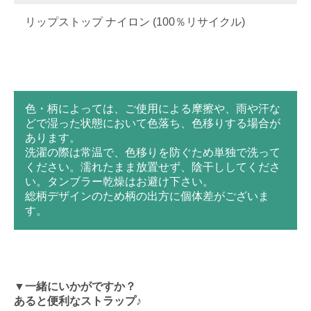
リップストップ ナイロン (100％リサイクル)
色・柄によっては、ご使用による摩擦や、雨や汗な
どで湿った状態において色落ち、色移りする場合が
あります。
洗濯の際は常温で、色移りを防ぐため単独で洗って
ください。濡れたまま放置せず、陰干ししてくださ
い。タンブラー乾燥はお避け下さい。
総柄デザインのため柄の出方に個体差がございま
す。
▼一緒にいかがですか？
あると便利なストラップ♪