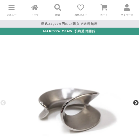
メニュー
トップ
検索
お気に入り
カート
マイページ
税込22,000円のご購入で送料無料
MARROW 26AW 予約受付開始