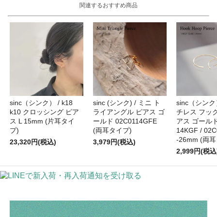
関連するおすすめ商品
sinc（シンク） / k18
sinc (シンク) / ミニ ト
sinc（シンク
k10 クロッシング ピア
ライアングル ピアス ゴ
チレス フック
ス L 15mm (片耳タイ
ールド 02C0114GFE
アス ゴール
プ)
(両耳タイプ)
14KGF / 02
-26mm (両
23,320円(税込)
3,979円(税込)
2,999円(税込