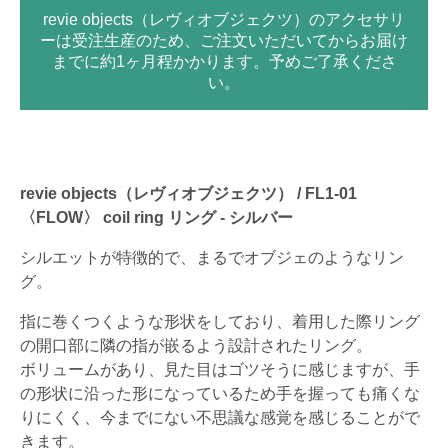
revie objects（レヴィオブジェクツ）のアクセサリ
ーは受注生産のため、ご注文いただいてからお届け
までに約1ヶ月程かかります。予めご了承くださ
い。
revie objects（レヴィオブジェクツ） / FL1-01
〈FLOW〉 coil ring リング - シルバー
シルエットが特徴的で、まるでオブジェのようなリン
グ。
指に巻くつくような形状をしており、着用した際リング
の開口部に隣の指が嵌るよう設計されたリング。
ボリュームがあり、見た目はゴツそうに感じますが、手
の形状に沿った形になっているため手を握っても痛くな
りにくく、今までにない不思議な感覚を感じることがで
きます。