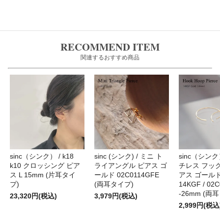
RECOMMEND ITEM
関連するおすすめ商品
sinc（シンク） / k18
sinc (シンク) / ミニ ト
sinc（シンク
k10 クロッシング ピア
ライアングル ピアス ゴ
チレス フック
ス L 15mm (片耳タイ
ールド 02C0114GFE
アス ゴール
プ)
(両耳タイプ)
14KGF / 02
-26mm (両
23,320円(税込)
3,979円(税込)
2,999円(税込