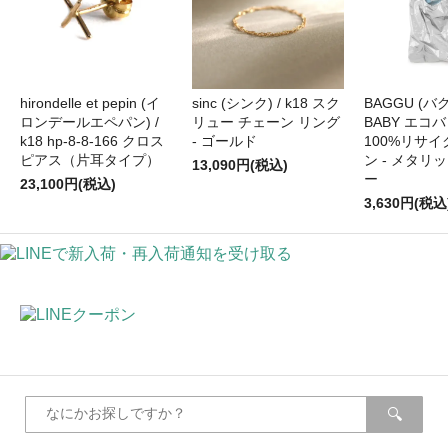
hirondelle et pepin (イ
sinc (シンク) / k18 スク
BAGGU (バグ
ロンデールエペパン) /
リュー チェーン リング
BABY エコバ
k18 hp-8-8-166 クロス
- ゴールド
100%リサ
ピアス（片耳タイプ）
ン - メタリ
13,090円(税込)
ー
23,100円(税込)
3,630円(税込