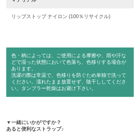
リップストップ ナイロン (100％リサイクル)
色・柄によっては、ご使用による摩擦や、雨や汗な
どで湿った状態において色落ち、色移りする場合が
あります。
洗濯の際は常温で、色移りを防ぐため単独で洗って
ください。濡れたまま放置せず、陰干ししてくださ
い。タンブラー乾燥はお避け下さい。
▼一緒にいかがですか？
あると便利なストラップ♪