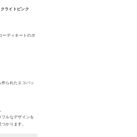
タリックライトピンク
コーディネートのポ
ら作られたエコバッ
）。
ラフルなデザインを
見つかります。