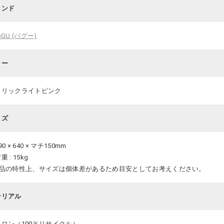
ランド
GGU (バグー)
ラー
タリックライトピンク
イズ
0 × 640 × マチ150mm
重 : 15kg
商品の特性上、サイズは個体差があるため目安としてお考えください。
テリアル
イロン（100％リサイクル）