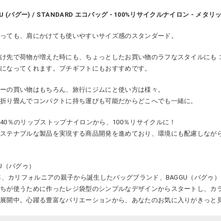
GU (バグー) / STANDARD エコバッグ - 100%リサイクルナイロン - メ
持っても、肩にかけても使いやすいサイズ感のスタンダード。
け先で荷物が増えた時にも、ちょっとしたお買い物のラフなスタイルにも 
トになってくれます。プチギフトにもおすすめです。
パーの買い物はもちろん、旅行にジムにと使い方は様々。
く折り畳んでコンパクトに持ち運びも可能だからどこへでも一緒に。
40％のリップストップナイロンから、100％リサイクルに！
サステナブルな製品を実現する商品開発を進めており、環境にも配慮しなが
GU（バグゥ）
7年、カリフォルニアの親子から誕生したバッグブランド、BAGGU（バグゥ
たちが使うために作ったレジ袋型のシンプルなデザインからスタートし、カ
と展開中。心躍る豊富なバリエーションから、あなたのお気に入りがきっと