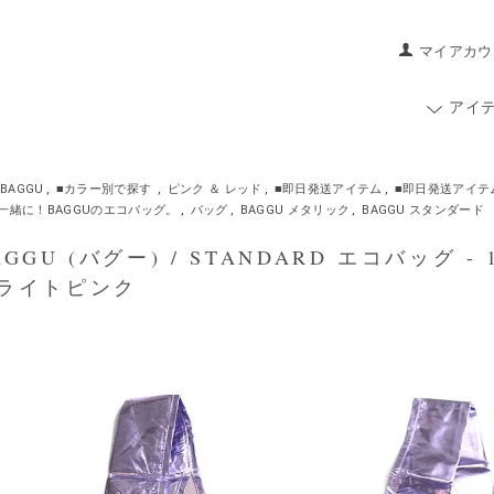
マイアカウ
アイ
BAGGU
,
■カラー別で探す
,
ピンク ＆ レッド
,
■即日発送アイテム
,
■即日発送アイテ
一緒に！BAGGUのエコバッグ。
,
バッグ
,
BAGGU メタリック
,
BAGGU スタンダード
GGU (バグー) / STANDARD エコバッグ 
ライトピンク