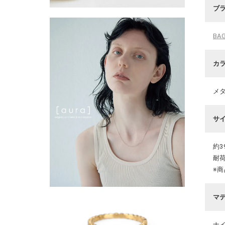
ブ
BA
カ
メ
サ
約39
耐荷
※
マ
ナ