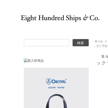
ホーム
>
,
どこでも
BA
ック