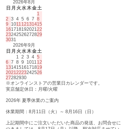
2026年8月
日
月
火
水
木
金
土
1
2
3
4
5
6
7
8
9
10
11
12
13
14
15
16
17
18
19
20
21
22
23
24
25
26
27
28
29
30
31
2026年9月
日
月
火
水
木
金
土
1
2
3
4
5
6
7
8
9
10
11
12
13
14
15
16
17
18
19
20
21
22
23
24
25
26
27
28
29
30
※オンラインストアの営業日カレンダーです。
実店舗定休日：月曜/火曜
2026年 夏季休業のご案内
休業期間：8月11日（火）～ 8月16日（日）
上記期間中にご注文いただいた商品の発送、お問合せに
つきましては、8月17日（月）以降、順次対応させてい