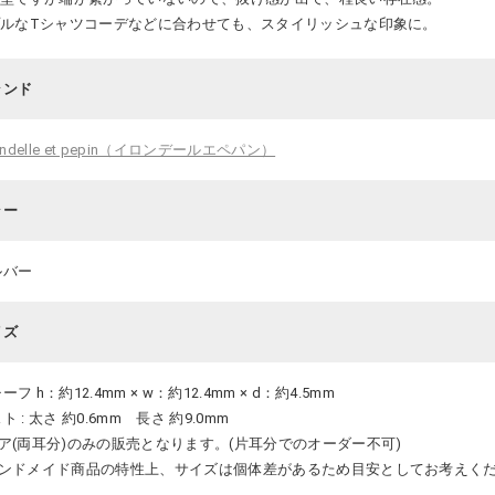
ルなTシャツコーデなどに合わせても、スタイリッシュな印象に。
ランド
rondelle et pepin（イロンデールエペパン）
ラー
ルバー
イズ
ーフ h：約12.4mm × w：約12.4mm × d：約4.5mm
ト : 太さ 約0.6mm 長さ 約9.0mm
ペア(両耳分)のみの販売となります。(片耳分でのオーダー不可)
ハンドメイド商品の特性上、サイズは個体差があるため目安としてお考えく