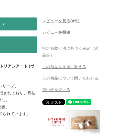
レビューを見る(0件)
い
>
レビューを投稿
特定商取引法に基づく表記（返
品等）
 ヴィクトリアンアート (ヴ
この商品を友達に教える
この商品について問い合わせる
シリーズ。
買い物を続ける
構成されており、月桂
りに。
配置。
知られています。