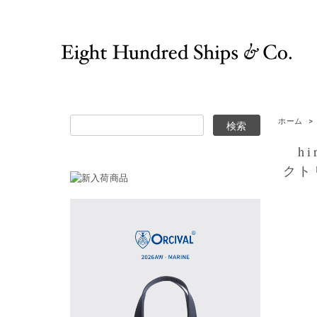
ホーム
>
hir
クト