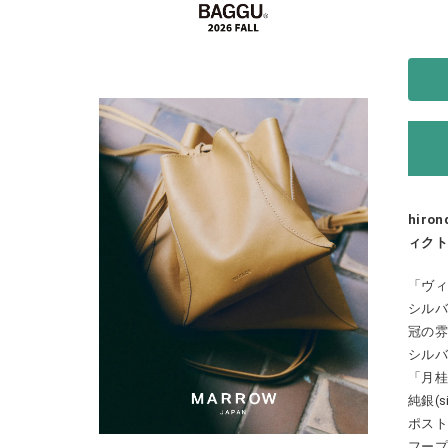
hiro
ィクト
「ヴィ
シルバ
冠の
シル
「月桂
純銀(
ポスト
フー