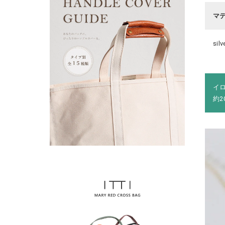
マ
sil
イ
約2