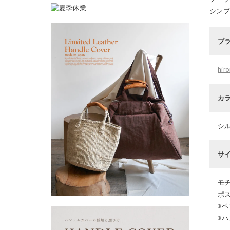
シンプ
ブ
hi
カ
シ
サ
モチ
ポス
※
※