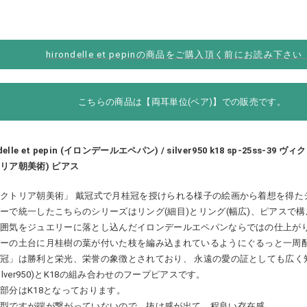
hirondelle et pepinの商品をご購入頂く前にお読み下さ
こちらの商品は【両耳単位(ペア)】での販売です。
ndelle et pepin (イロンデールエペパン) / silver950 k18 sp-25ss-39
リア朝美術) ピアス
クトリア朝美術」 戴冠式で月桂冠を授けられる様子の絵画から着想を得た
ーで統一したこちらのシリーズはリング(細目)とリング(幅広)、ピアスで
雰囲気をジュエリーに落とし込んだイロンデールエペパンならではの仕上が
バーの土台に月桂樹の葉が付いた枝を編み込まれているようにぐるっと一周
冠」は勝利と栄光、栄誉の象徴とされており、 永遠の愛の証としても広く
silver950)とK18の組み合わせのフープピアスです。
部分はK18となっております。
プ型ですが端が繋がっていないので、抜け感が出て、程良い存在感。