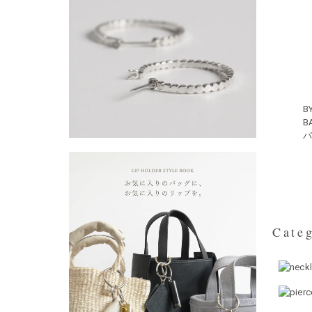
B
B
Categ