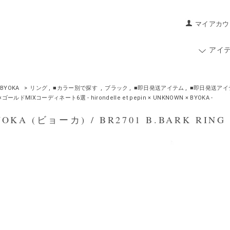
マイアカウ
アイ
BYOKA
>
リング
,
■カラー別で探す
,
ブラック
,
■即日発送アイテム
,
■即日発送アイ
ールドMIXコーディネート6選 - hirondelle et pepin × UNKNOWN × BYOKA -
KA (ビョーカ) / BR2701 B.BARK RIN