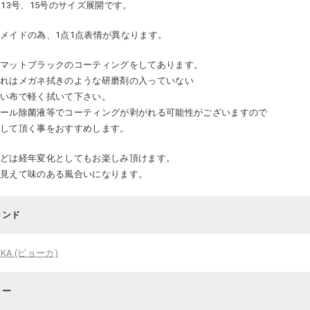
、13号、15号のサイズ展開です。
メイドの為、1点1点表情が異なります。
にマットブラックのコーティングをしてあります。
入れはメガネ拭きのような研磨剤の入っていない
かい布で軽く拭いて下さい。
コール除菌液等でコーティングが剥がれる可能性がございますので
外して頂く事をおすすめします。
などは経年変化としてもお楽しみ頂けます。
が見えて味のある風合いになります。
ランド
OKA (ビョーカ)
ラー