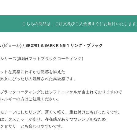
こちらの商品は、ご注文及びご入金後すぐにお届けいたします
A (ビョーカ) / BR2701 B.BARK RING 1 リング - ブラック
CKシリーズ(真鍮+マットブラックコーティング)
マットな質感にわずかな艶感を添えた
の男女にぴったりの洗練された高級感です。
トブラックコーティングにはソフトニッケルが含まれておりますので
アレルギーの方はご注意ください。
をモチーフにしたリング。薄くて軽く、重ね付けにもぴったりです。
にはテクスチャーがあり、存在感がありつつシンプルなため
アクセサリーとも合わせやすいです。