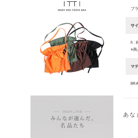
ブ
サ
h :
※
マ
BRA
あな