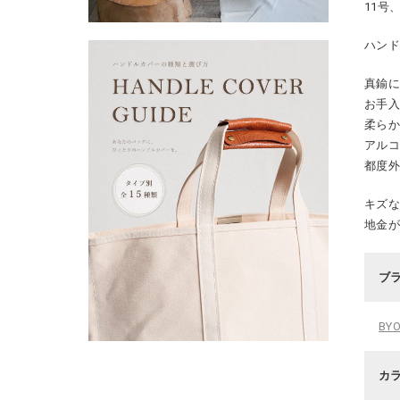
11号
ハンド
真鍮
お手
柔ら
アル
都度
キズ
地金
ブ
BY
カ