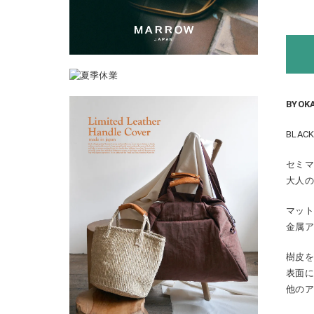
BYOK
BLA
セミ
大人
マッ
金属
樹皮
表面
他の