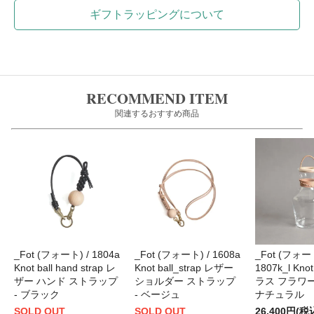
ギフトラッピングについて
RECOMMEND ITEM
関連するおすすめ商品
_Fot (フォート) / 1804a
_Fot (フォート) / 1608a
_Fot (フォート
Knot ball hand strap レ
Knot ball_strap レザー
1807k_l Knot
ザー ハンド ストラップ
ショルダー ストラップ
ラス フラワー
- ブラック
- ベージュ
ナチュラル
SOLD OUT
SOLD OUT
26,400円(税