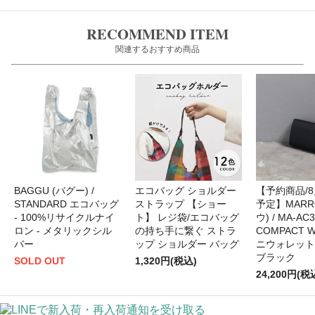
RECOMMEND ITEM
関連するおすすめ商品
BAGGU (バグー) /
エコバッグ ショルダー
【予約商品/
STANDARD エコバッグ
ストラップ 【ショー
予定】MARR
- 100%リサイクルナイ
ト】 レジ袋/エコバッグ
ウ) / MA-AC3
ロン - メタリックシル
の持ち手に繋ぐ ストラ
COMPACT W
バー
ップ ショルダー バッグ
ニウォレット -
ブラック
SOLD OUT
1,320円(税込)
24,200円(税