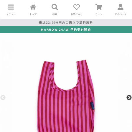
メニュー
トップ
検索
お気に入り
カート
マイページ
税込22,000円のご購入で送料無料
MARROW 26AW 予約受付開始