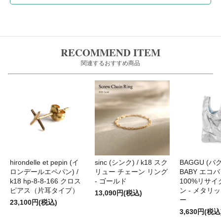
RECOMMEND ITEM
関連するおすすめ商品
hirondelle et pepin (イ
sinc (シンク) / k18 スク
BAGGU (バグ
ロンデールエペパン) /
リュー チェーン リング
BABY エコバ
k18 hp-8-8-166 クロス
- ゴールド
100%リサ
ピアス（片耳タイプ）
ン - メタリ
13,090円(税込)
ー
23,100円(税込)
3,630円(税込