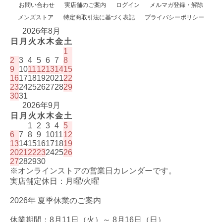
お問い合わせ
実店舗のご案内
ログイン
メルマガ登録・解除
メンズストア
特定商取引法に基づく表記
プライバシーポリシー
2026年8月
日
月
火
水
木
金
土
1
2
3
4
5
6
7
8
9
10
11
12
13
14
15
16
17
18
19
20
21
22
23
24
25
26
27
28
29
30
31
2026年9月
日
月
火
水
木
金
土
1
2
3
4
5
6
7
8
9
10
11
12
13
14
15
16
17
18
19
20
21
22
23
24
25
26
27
28
29
30
※オンラインストアの営業日カレンダーです。
実店舗定休日：月曜/火曜
2026年 夏季休業のご案内
休業期間：8月11日（火）～ 8月16日（日）