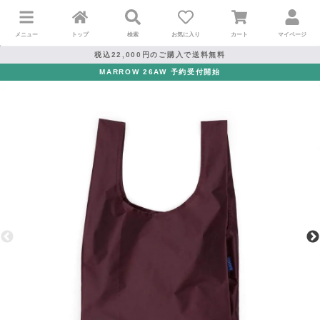
メニュー
トップ
検索
お気に入り
カート
マイページ
税込22,000円のご購入で送料無料
MARROW 26AW 予約受付開始