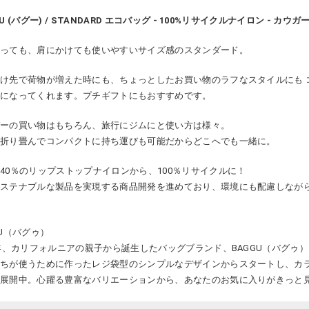
U (バグー) / STANDARD エコバッグ - 100%リサイクルナイロン - カウガ
持っても、肩にかけても使いやすいサイズ感のスタンダード。
け先で荷物が増えた時にも、ちょっとしたお買い物のラフなスタイルにも 
トになってくれます。プチギフトにもおすすめです。
パーの買い物はもちろん、旅行にジムにと使い方は様々。
く折り畳んでコンパクトに持ち運びも可能だからどこへでも一緒に。
40％のリップストップナイロンから、100％リサイクルに！
サステナブルな製品を実現する商品開発を進めており、環境にも配慮しなが
GU（バグゥ）
7年、カリフォルニアの親子から誕生したバッグブランド、BAGGU（バグゥ
たちが使うために作ったレジ袋型のシンプルなデザインからスタートし、カ
と展開中。心躍る豊富なバリエーションから、あなたのお気に入りがきっと