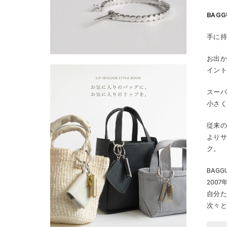
BAGG
手に
お出か
イン
スー
小さ
従来の
より
ク。
BAG
200
自分
次々