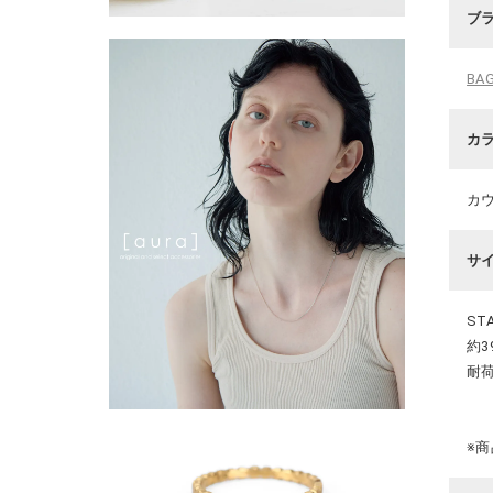
ブ
BA
カ
カ
サ
ST
約39
耐荷
※