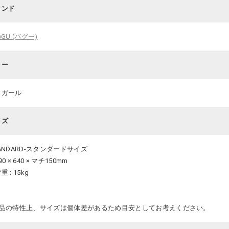
ランド
GGU (バグー)
ラー
ウガール
イズ
ANDARD-スタンダードサイズ
0 × 640 × マチ150mm
重 : 15kg
商品の特性上、サイズは個体差があるため目安としてお考えください。