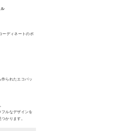
ール
コーディネートのポ
ら作られたエコバッ
）。
ラフルなデザインを
見つかります。