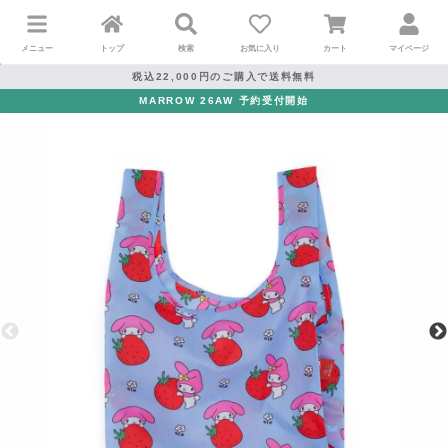
メニュー
トップ
検索
お気に入り
カート
マイページ
税込22,000円のご購入で送料無料
MARROW 26AW 予約受付開始