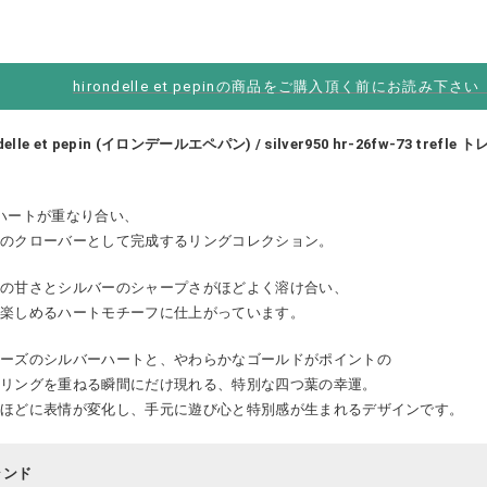
hirondelle et pepinの商品をご購入頂く前にお読み下さ
ndelle et pepin (イロンデールエペパン) / silver950 hr-26fw-73 tref
ハートが重なり合い、
葉のクローバーとして完成するリングコレクション。
トの甘さとシルバーのシャープさがほどよく溶け合い、
が楽しめるハートモチーフに仕上がっています。
リーズのシルバーハートと、やわらかなゴールドがポイントの
トリングを重ねる瞬間にだけ現れる、特別な四つ葉の幸運。
るほどに表情が変化し、手元に遊び心と特別感が生まれるデザインです。
ランド