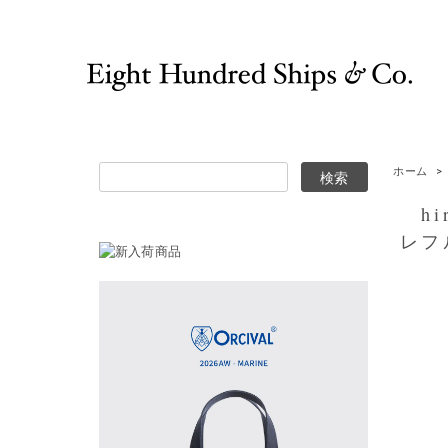
ホーム
>
hir
レフ