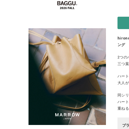
hiro
ング
2つの
三つ
ハー
大人
同シ
ハー
重ね
ブ