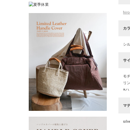
hi
カ
シ
サ
モチ
リン
※
マ
silv