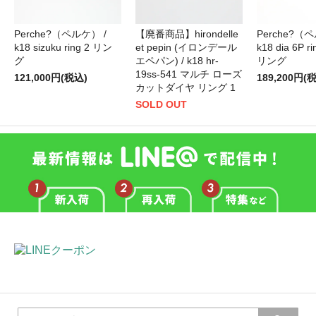
Perche?（ペルケ） /
【廃番商品】hirondelle
Perche?（
k18 sizuku ring 2 リン
et pepin (イロンデール
k18 dia 6P 
グ
エペパン) / k18 hr-
リング
19ss-541 マルチ ローズ
121,000円(税込)
189,200円(
カットダイヤ リング 1
SOLD OUT