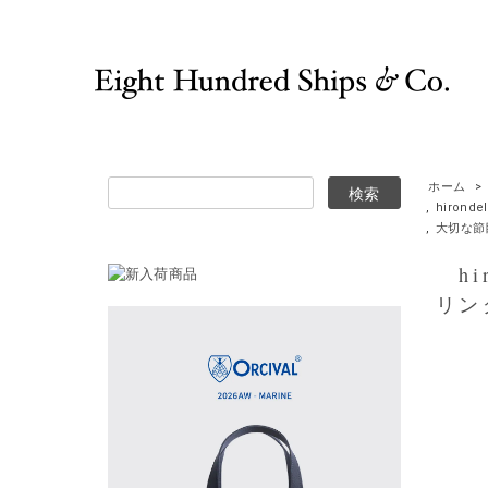
ホーム
>
,
hirond
,
大切な節
hir
リン