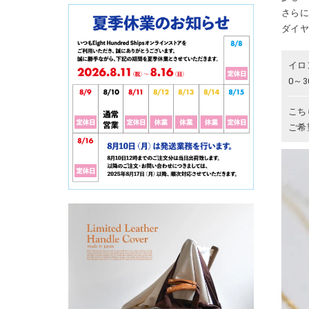
さら
ダイ
イロ
0～
こち
ご希