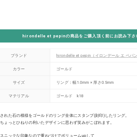
hirondelle et pepinの商品をご購入頂く前にお読み下さ
ブランド
hirondelle et pepin（イロンデール エ ペパ
カラー
ゴールド
サイズ
リング：幅1.0mm × 厚さ0.5mm
マテリアル
ゴールド k18
された石の模様をゴールドのリング全体にスタンプ(刻印)したリング。
でちょっとひねりの利いたデザインに思わず笑みがこぼれます。
スニックな印象なので重ねづけでボリュームupして