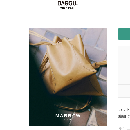
カット
繊細
少しエ