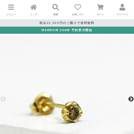
メニュー
トップ
検索
お気に入り
カート
マイページ
税込22,000円のご購入で送料無料
MARROW 26AW 予約受付開始