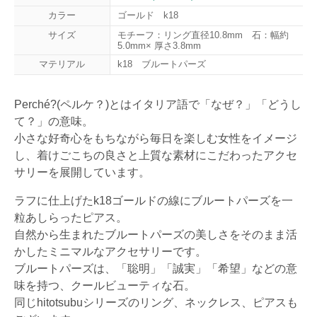
カラー
ゴールド k18
サイズ
モチーフ：リング直径10.8mm 石：幅約
5.0mm× 厚さ3.8mm
マテリアル
k18 ブルートパーズ
Perché?(ペルケ？)とはイタリア語で「なぜ？」「どうし
て？」の意味。
小さな好奇心をもちながら毎日を楽しむ女性をイメージ
し、着けごこちの良さと上質な素材にこだわったアクセ
サリーを展開しています。
ラフに仕上げたk18ゴールドの線にブルートパーズを一
粒あしらったピアス。
自然から生まれたブルートパーズの美しさをそのまま活
かしたミニマルなアクセサリーです。
ブルートパーズは、「聡明」「誠実」「希望」などの意
味を持つ、クールビューティな石。
同じhitotsubuシリーズのリング、ネックレス、ピアスも