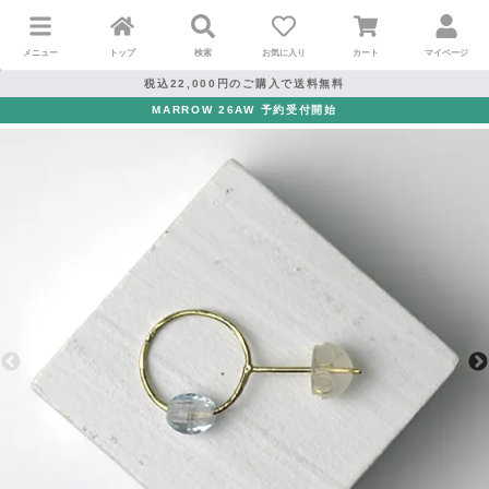
メニュー
トップ
検索
お気に入り
カート
マイページ
税込22,000円のご購入で送料無料
MARROW 26AW 予約受付開始