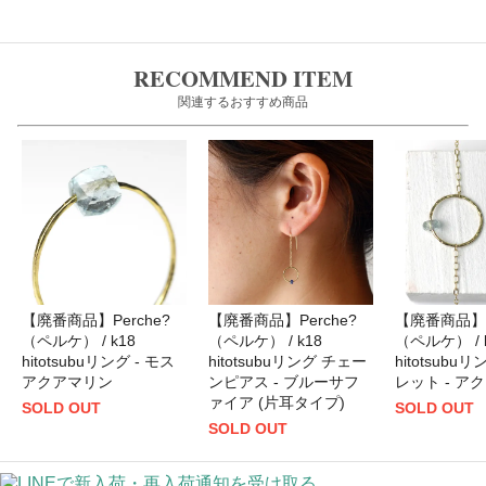
RECOMMEND ITEM
関連するおすすめ商品
【廃番商品】Perche?
【廃番商品】Perche?
【廃番商品】P
（ペルケ） / k18
（ペルケ） / k18
（ペルケ） / 
hitotsubuリング - モス
hitotsubuリング チェー
hitotsubu
アクアマリン
ンピアス - ブルーサフ
レット - ア
ァイア (片耳タイプ)
SOLD OUT
SOLD OUT
SOLD OUT