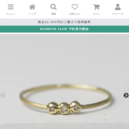
メニュー
トップ
検索
お気に入り
カート
マイページ
税込22,000円のご購入で送料無料
MARROW 26AW 予約受付開始