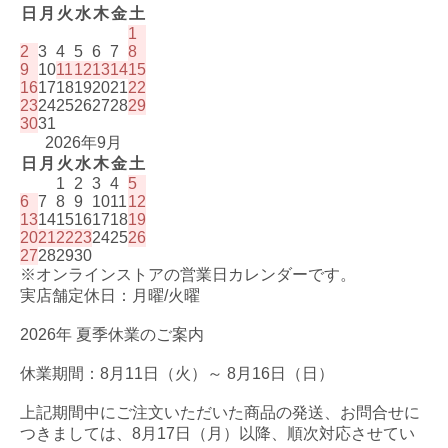
日
月
火
水
木
金
土
1
2
3
4
5
6
7
8
9
10
11
12
13
14
15
16
17
18
19
20
21
22
23
24
25
26
27
28
29
30
31
2026年9月
日
月
火
水
木
金
土
1
2
3
4
5
6
7
8
9
10
11
12
13
14
15
16
17
18
19
20
21
22
23
24
25
26
27
28
29
30
※オンラインストアの営業日カレンダーです。
実店舗定休日：月曜/火曜
2026年 夏季休業のご案内
休業期間：8月11日（火）～ 8月16日（日）
上記期間中にご注文いただいた商品の発送、お問合せに
つきましては、8月17日（月）以降、順次対応させてい