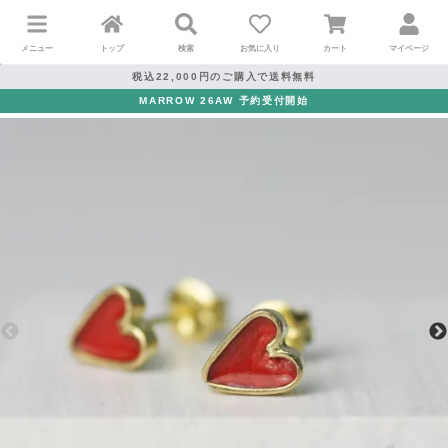
メニュー
トップ
検索
お気に入り
カート
マイページ
税込22,000円のご購入で送料無料
MARROW 26AW 予約受付開始