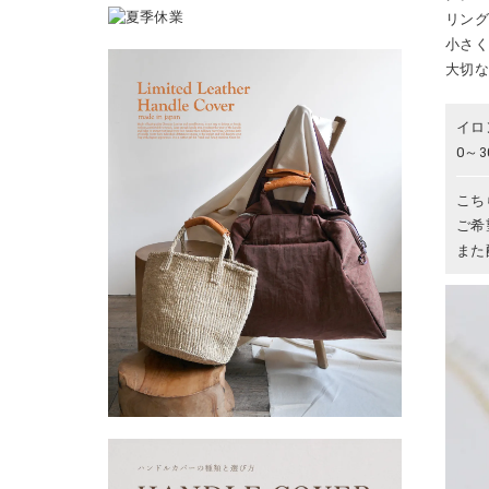
リン
小さ
大切
イロ
0～
こち
ご希
また