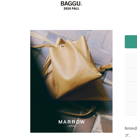
hir
グ。