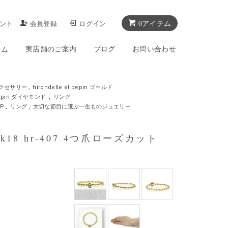
0アイテム
ント
会員登録
ログイン
実店舗のご案内
ブログ
お問い合わせ
テム
クセサリー
,
hirondelle et pepin ゴールド
t pepin ダイヤモンド
,
リング
UP
,
リング
,
大切な節目に選ぶ一生ものジュエリー
/ k18 hr-407 4つ爪ローズカット