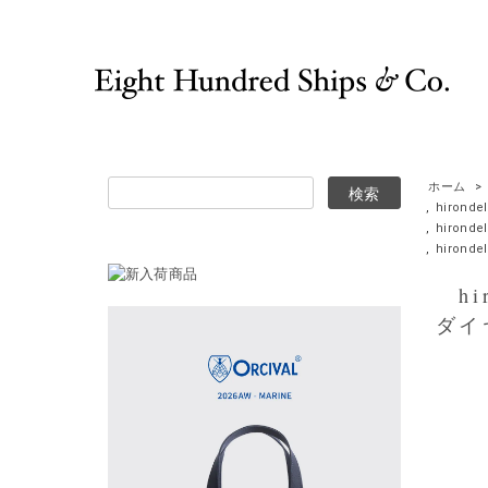
ホーム
>
,
hironde
,
hirond
,
hirondel
hir
ダイ