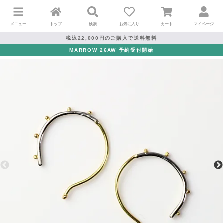
メニュー
トップ
検索
お気に入り
カート
マイページ
税込22,000円のご購入で送料無料
MARROW 26AW 予約受付開始