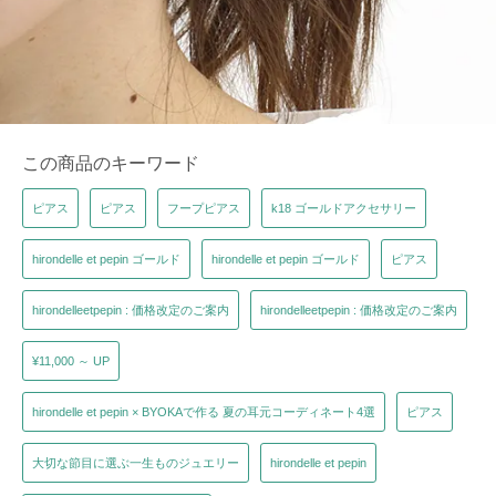
この商品のキーワード
ピアス
ピアス
フープピアス
k18 ゴールドアクセサリー
hirondelle et pepin ゴールド
hirondelle et pepin ゴールド
ピアス
hirondelleetpepin : 価格改定のご案内
hirondelleetpepin : 価格改定のご案内
¥11,000 ～ UP
hirondelle et pepin × BYOKAで作る 夏の耳元コーディネート4選
ピアス
大切な節目に選ぶ一生ものジュエリー
hirondelle et pepin