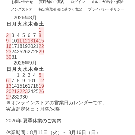
お問い合わせ
実店舗のご案内
ログイン
メルマガ登録・解除
メンズストア
特定商取引法に基づく表記
プライバシーポリシー
2026年8月
日
月
火
水
木
金
土
1
2
3
4
5
6
7
8
9
10
11
12
13
14
15
16
17
18
19
20
21
22
23
24
25
26
27
28
29
30
31
2026年9月
日
月
火
水
木
金
土
1
2
3
4
5
6
7
8
9
10
11
12
13
14
15
16
17
18
19
20
21
22
23
24
25
26
27
28
29
30
※オンラインストアの営業日カレンダーです。
実店舗定休日：月曜/火曜
2026年 夏季休業のご案内
休業期間：8月11日（火）～ 8月16日（日）