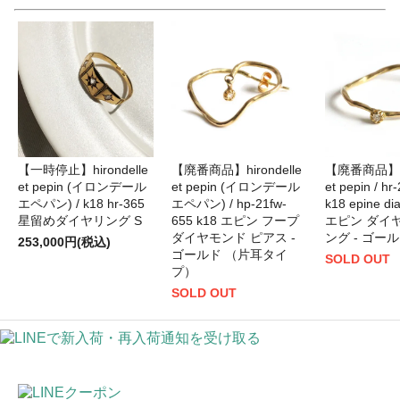
【一時停止】hirondelle
【廃番商品】hirondelle
【廃番商品】hir
et pepin (イロンデール
et pepin (イロンデール
et pepin / hr
エペパン) / k18 hr-365
エペパン) / hp-21fw-
k18 epine di
星留めダイヤリング S
655 k18 エピン フープ
エピン ダイ
ダイヤモンド ピアス -
ング - ゴー
253,000円(税込)
ゴールド （片耳タイ
SOLD OUT
プ）
SOLD OUT