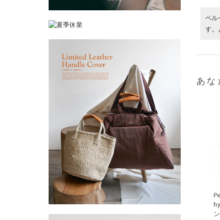
ペル
す。
あな
P
h