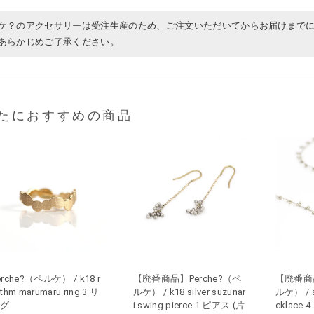
ケ？のアクセサリーは受注生産のため、ご注文いただいてからお届けまでに
あらかじめご了承ください。
たにおすすめの商品
erche?（ペルケ） / k18 r
【廃番商品】Perche?（ペ
【廃番商品
ythm marumaru ring 3 リ
ルケ） / k18 silver suzunar
ルケ） / su
ング
i swing pierce 1 ピアス (片
cklace