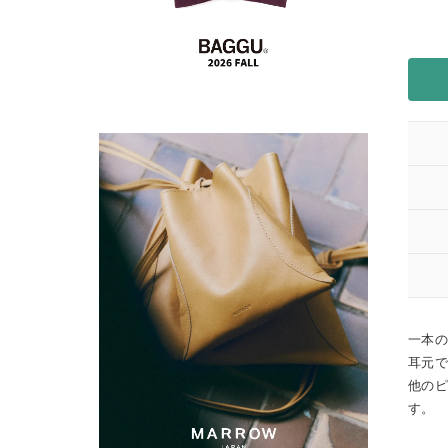
一本
耳元
他の
す。