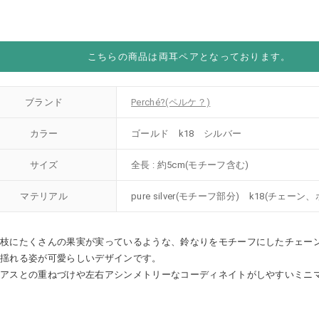
こちらの商品は両耳ペアとなっております。
ブランド
Perché?(ペルケ？)
カラー
ゴールド k18 シルバー
サイズ
全長 : 約5cm(モチーフ含む)
マテリアル
pure silver(モチーフ部分) k18(チェー
の枝にたくさんの果実が実っているような、鈴なりをモチーフにしたチェー
で揺れる姿が可愛らしいデザインです。
ピアスとの重ねづけや左右アシンメトリーなコーディネイトがしやすいミニ