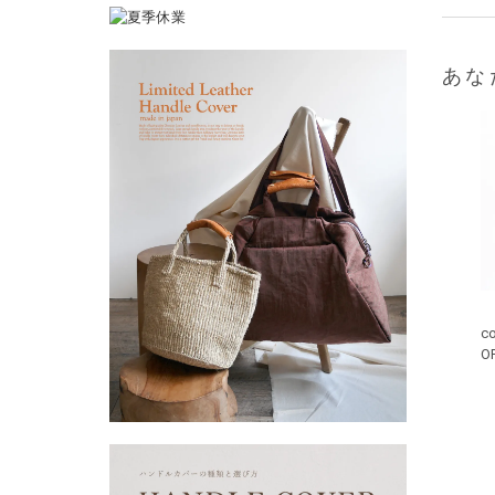
あな
c
O