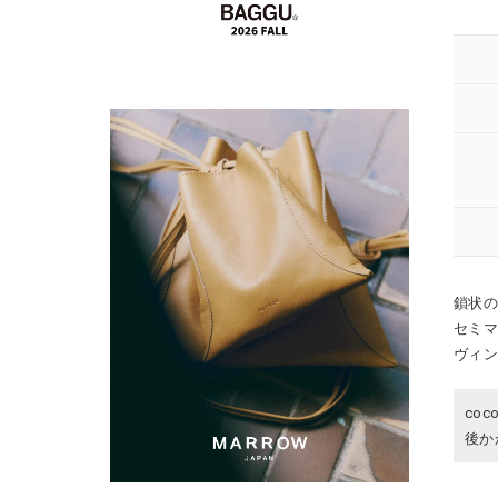
鎖状
セミ
ヴィン
co
後か