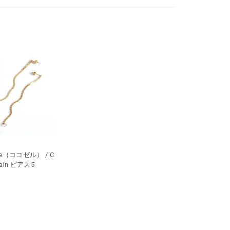
lle（ココゼル） / C
hain ピアス5