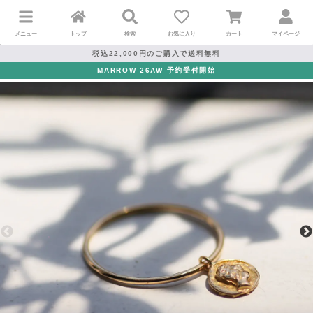
メニュー
トップ
検索
お気に入り
カート
マイページ
税込22,000円のご購入で送料無料
MARROW 26AW 予約受付開始