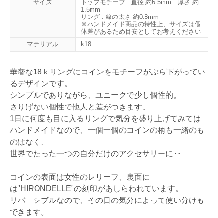
サイズ
トップモチーフ : 直径 約6.5mm 厚さ 約
1.5mm
リング : 線の太さ 約0.8mm
※ハンドメイド商品の特性上、サイズは個
体差があるため目安としてお考えください
マテリアル
k18
華奢な18ｋリングにコインをモチーフがぶら下がってい
るデザインです。
シンプルでありながら、ユニークで少し個性的。
さりげない個性で他人と差がつきます。
1日に何度も目に入るリングで気分を盛り上げてみては
ハンドメイドなので、一個一個のコインの柄も一緒のも
のはなく、
世界でたった一つの自分だけのアクセサリーに‥
コインの表面は女性のレリーフ、裏面に
は"HIRONDELLE"の刻印があしらわれています。
リバーシブルなので、その日の気分によって使い分けも
できます。