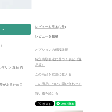
レビューを見る(0件)
い
>
レビューを投稿
ン）
オプションの値段詳細
特定商取引法に基づく表記（返
品等）
ルマリン 直径 約
この商品を友達に教える
この商品について問い合わせる
差があるため目
買い物を続ける