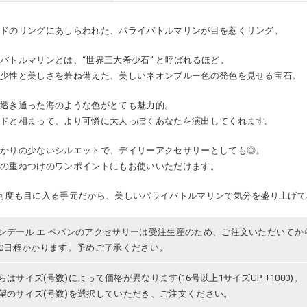
ルドのリングにあしらわれた、パライバトルマリンが目を惹くリング。
バトルマリンとは、“世界三大希少石” と呼ばれるほど。
希少性と美しさを兼ね備えた、美しいネオンブルー色の発色を見せる宝石。
の透き通った海のような色がとても魅力的。
ルドと相まって、より可憐に大人っぽくあなたを演出してくれます。
掛かりの少ないシルエットで、デイリーアクセサリーとしても◎。
グの重ねつけのワンポイントにもお使いいただけます。
何度も目に入る手元だから、美しいパライバトルマリンで気分を盛り上げて
ンデール エ ペパンのアクセサリーは受注生産のため、ご注文いただいてか
30日程かかります。予めご了承ください。
らはサイズ(号数)によって価格が異なります(16号以上1サイズUP +1000)。
望のサイズ(号数)を選択していただき、ご注文ください。