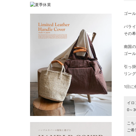
ゴー
パライ
その
南国
ゴー
引っ
リン
1日に
イロ
0～
こち
ご希