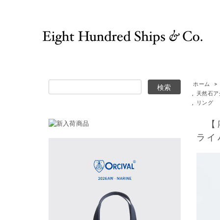
ホーム
>
,
天然石ア
,
リング
【廃番
ライ