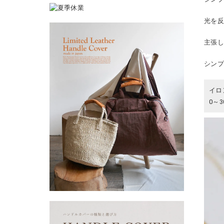
光を
主張
シン
イロ
0～