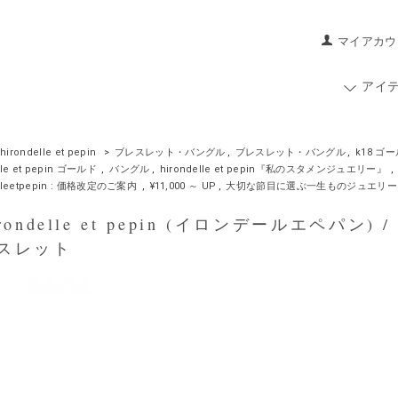
マイアカウ
アイ
hirondelle et pepin
>
ブレスレット・バングル
,
ブレスレット・バングル
,
k18 
lle et pepin ゴールド
,
バングル
,
hirondelle et pepin『私のスタメンジュエリー』
,
elleetpepin : 価格改定のご案内
,
¥11,000 ～ UP
,
大切な節目に選ぶ一生ものジュエリー
ondelle et pepin (イロンデールエペパン) /
スレット