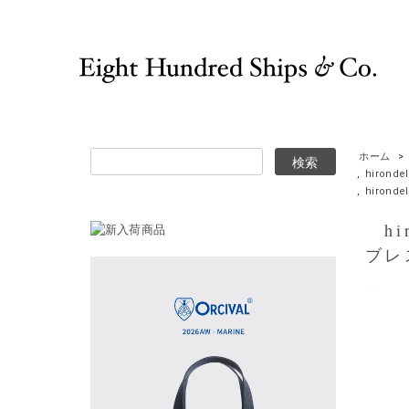
ホーム
>
,
hironde
,
hirond
hir
ブレ