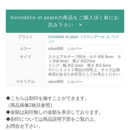
hirondelle et pepinの商品をご購入頂く前にお
読み下さい
>
ブランド
hirondelle et pepin（イロンデール エ ペパ
ン）
カラー
silver950 シルバー
サイズ
スクエアモチーフ部分 : タテ 約6.8mm ヨ
コ 約8.4mm 厚さ 約27mm
リング : 幅 約2.1mm 厚さ 約1.6mm
※ハンドメイド商品の特性上、サイズは個
体差があるため目安としてお考えください
マテリアル
silver950 シルバー
◆こちらは刻印を施すことができます。
（商品画像2枚目参照）
◆金額は刻印無しの金額を表示しております。
◆刻印については商品説明下部をご覧の上、
お問合せ下さい。