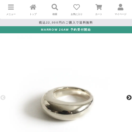
メニュー
トップ
検索
お気に入り
カート
マイページ
税込22,000円のご購入で送料無料
MARROW 26AW 予約受付開始