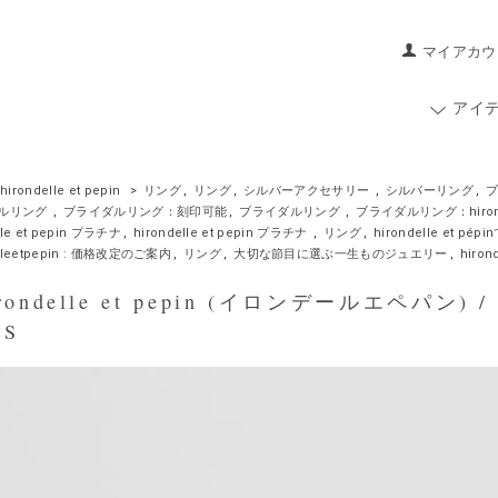
マイアカウ
アイ
hirondelle et pepin
>
リング
,
リング
,
シルバーアクセサリー
,
シルバーリング
,
ルリング
,
ブライダルリング：刻印可能
,
ブライダルリング
,
ブライダルリング：hirondel
lle et pepin プラチナ
,
hirondelle et pepin プラチナ
,
リング
,
hirondelle et 
elleetpepin : 価格改定のご案内
,
リング
,
大切な節目に選ぶ一生ものジュエリー
,
hirond
ondelle et pepin (イロンデールエペパン) /
 S