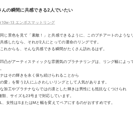
さんの瞬間に共感できる2人でいたい
ば同じ景色を見て「素敵！」と共感できるように、このプチアートのような
共感したなら、それが2人にとっての運命のリングです。
とこれからも、そんな共感できる瞬間がたくさん訪れるはず。
の凹凸がアーティスティックな雰囲気のプラチナリングは、リング幅によっ
す。
チナはその輝きを永く保ち続けられることから
の愛」を誓う2人にふさわしいリングとして人気があります。
トな加工やプラチナならではの凛とした輝きは男性にも抵抗なくつけられ
種類、サイズも23号まで対応しています。
L、女性はSまたはMと幅を変えてペアにするのがおすすめです。