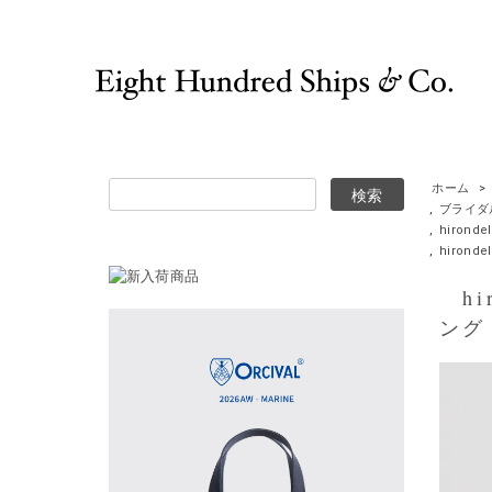
ホーム
>
,
ブライダ
,
hironde
,
hirond
hir
ング