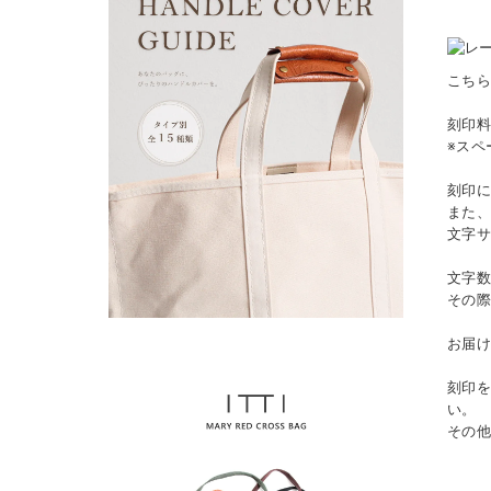
こち
刻印料
※スペ
刻印
また
文字
文字
その
お届け
刻印
い。
その