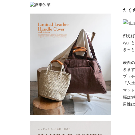
たく
例え
ね」と
きっ
表面
きま
プラ
「永遠
マッ
幅は3
男性は