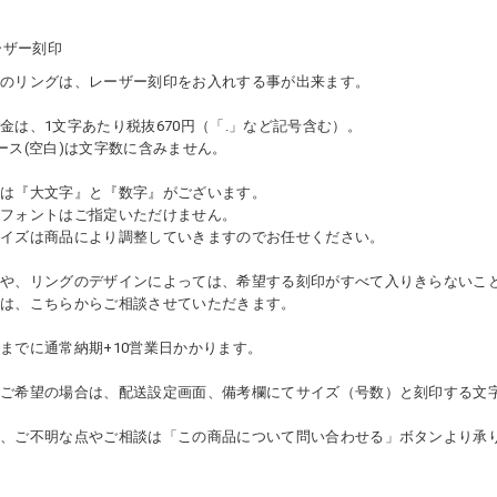
らのリングは、レーザー刻印をお入れする事が出来ます。
金は、1文字あたり税抜670円（「.」など記号含む）。
ース(空白)は文字数に含みません。
には『大文字』と『数字』がございます。
、フォントはご指定いただけません。
サイズは商品により調整していきますのでお任せください。
数や、リングのデザインによっては、希望する刻印がすべて入りきらないこ
際は、こちらからご相談させていただきます。
までに通常納期+10営業日かかります。
をご希望の場合は、配送設定画面、備考欄にてサイズ（号数）と刻印する文
他、ご不明な点やご相談は「この商品について問い合わせる」ボタンより承