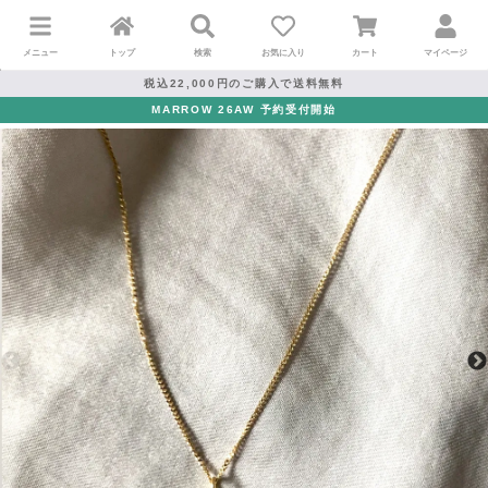
メニュー
トップ
検索
お気に入り
カート
マイページ
税込22,000円のご購入で送料無料
MARROW 26AW 予約受付開始