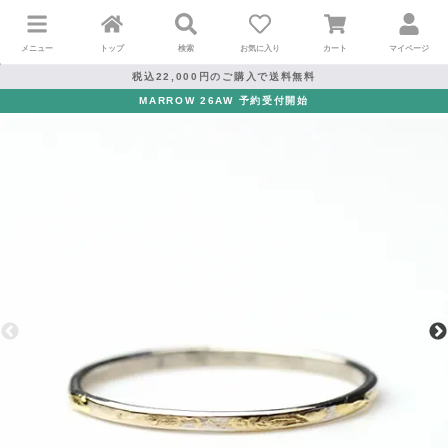
メニュー
トップ
検索
お気に入り
カート
マイページ
税込22,000円のご購入で送料無料
MARROW 26AW 予約受付開始