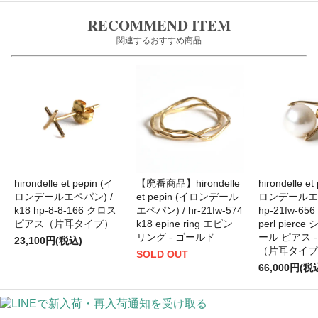
RECOMMEND ITEM
関連するおすすめ商品
hirondelle et pepin (イ
【廃番商品】hirondelle
hirondelle et
ロンデールエペパン) /
et pepin (イロンデール
ロンデールエペ
k18 hp-8-8-166 クロス
エペパン) / hr-21fw-574
hp-21fw-656 
ピアス（片耳タイプ）
k18 epine ring エピン
perl pierc
リング - ゴールド
ール ピアス 
23,100円(税込)
（片耳タイプ
SOLD OUT
66,000円(税