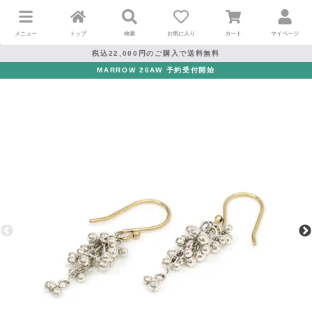
メニュー
トップ
検索
お気に入り
カート
マイページ
税込22,000円のご購入で送料無料
MARROW 26AW 予約受付開始