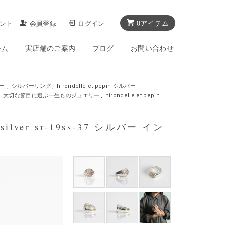
0アイテム
ント
会員登録
ログイン
実店舗のご案内
ブログ
お問い合わせ
テム
ー
,
シルバーリング
,
hirondelle et pepin シルバー
,
大切な節目に選ぶ一生ものジュエリー
,
hirondelle et pepin
ilver sr-19ss-37 シルバー イン