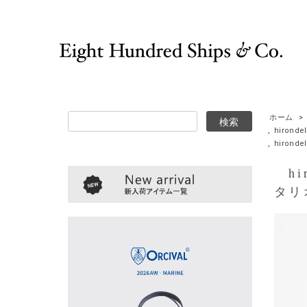
ホーム
>
,
hironde
,
hirond
hir
タリ